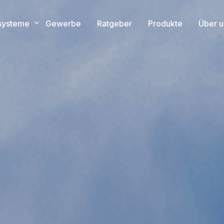
esysteme
Gewerbe
Ratgeber
Produkte
Über u